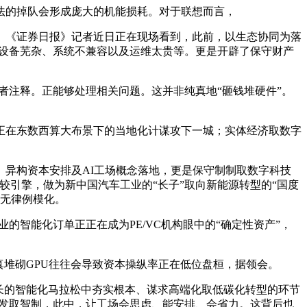
的掉队会形成庞大的机能损耗。对于联想而言，
《证券日报》记者近日正在现场看到，此前，以生态协同为落
、设备芜杂、系统不兼容以及运维太贵等。更是开辟了保守财产
者注释。正能够处理相关问题。这并非纯真地“砸钱堆硬件”。
正在东数西算大布景下的当地化计谋攻下一城；实体经济取数字
异构资本安排及AI工场概念落地，更是保守制制取数字科技
引擎，做为新中国汽车工业的“长子”取向新能源转型的“国度
就无律例模化。
智能化订单正正在成为PE/VC机构眼中的“确定性资产”，
堆砌GPU往往会导致资本操纵率正在低位盘桓，据领会。
长的智能化马拉松中夯实根本、谋求高端化取低碳化转型的环节
研发取智制，此中，让工场会思虑、能安排、会省力。这背后也