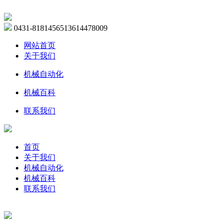
0431-81814565
13614478009
网站首页
关于我们
机械自动化
机械百科
联系我们
首页
关于我们
机械自动化
机械百科
联系我们