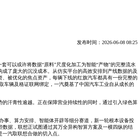
发布时间：2026-06-08 08:25
可以或许将数据“原料”尺度化加工为智能“产物”的完整流水
构成了庞大的沉没成本。从仿实平台的高效安排到产线数据的及
资、被优化的焦点资产，每辆下线的红旗汽车都具有一份完整的
并取车辆及格证联网绑定，一汽奠基了中国汽车工业自从成长的
的汗青性逾越。正在保障营业持续性的同时，通过引入绿色算
办事、算力安排、智能体开辟等细分赛道，新一轮根本设备投
些数据，联想正试图通过其万全异构智算方案及一横四纵的结
是一汽取联想合做的切入点。