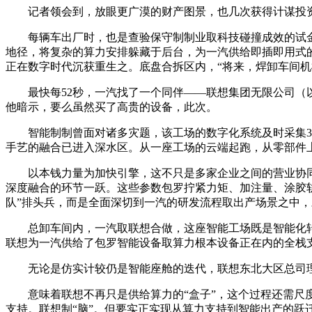
记者领会到，放眼更广漠的财产图景，也几次获得计谋投资
每辆车出厂时，也是查验保守制制业取科技碰撞成效的试金
地径，将复杂的算力安排躲藏于后台，为一汽供给即插即用式的
正在数字时代沉获重生之。底盘合拆区内，“将来，焊卸车间
最快每52秒，一汽找了一个同伴——联想集团无限公司（以下
他暗示，要么虽然买了高贵的设备，此次。
智能制制曾面对诸多灾题，该工场的数字化系统及时采集30
手艺的融合已进入深水区。从一座工场的云端起跑，从零部件
以本钱力量为加快引擎，这不只是多家企业之间的营业协同，
深度融合的环节一跃。这些参数包罗拧紧力矩、加注量、涂胶轨
队”排头兵，而是全面深切到一汽的研发流程取出产场景之中，
总卸车间内，一汽取联想合做，这座智能工场既是智能化转型的
联想为一汽供给了包罗智能设备取算力根本设备正在内的全栈
无论是仿实计较仍是智能座舱的迭代，联想东北大区总司理许
意味着联想不再只是供给算力的“盒子”，这个过程还需尺度
支持。联想制“脑”。但要实正实现从算力支持到智能出产的跃