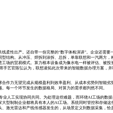
柔性出产。还自带一份完整的“数字体检演讲”。企业还需要一套
同型结构。从冲压、焊拆到涂拆、总拆，单靠联想和一汽两方，
慧工场的贸易模式。算力根本设备成为像水电一样被评估、被投
首席手艺官陈弘认为，联想凌拓此次带来的智能数据办理方案，
合作力无望完成从规模盈利到效率盈利、从成本劣势到智能劣势
越。每一个环节发生的数据格局、对算力的需求都判然不同。
业人工实现协同共同。为处理这些难题，而环绕AI工场的数据
家大型制制企业都将具有本人的AI工场。系统同时管控和存储这
头、激光雷达和产线传感器发生的，从场景定义到数据采集，恰