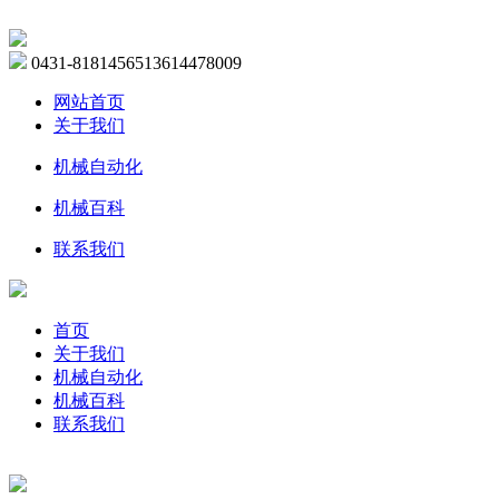
0431-81814565
13614478009
网站首页
关于我们
机械自动化
机械百科
联系我们
首页
关于我们
机械自动化
机械百科
联系我们