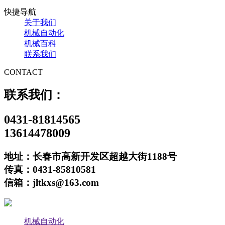
快捷导航
关于我们
机械自动化
机械百科
联系我们
CONTACT
联系我们：
0431-81814565
13614478009
地址：长春市高新开发区超越大街1188号
传真：0431-85810581
信箱：jltkxs@163.com
机械自动化