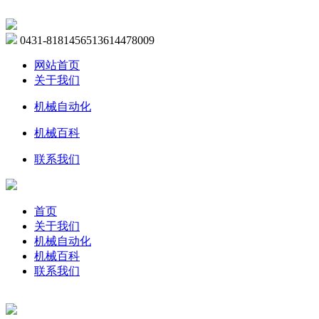
0431-81814565
13614478009
网站首页
关于我们
机械自动化
机械百科
联系我们
首页
关于我们
机械自动化
机械百科
联系我们