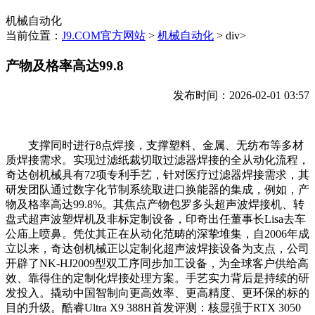
机械自动化
当前位置：
J9.COM官方网站
>
机械自动化
> div>
产物及格率高达99.8
发布时间：2026-02-01 03:57
支撑同时进行8点焊接，支撑塑料、金属、无纺布等多材
质焊接需求。实现过滤纸裁切取过滤器焊接的全从动化流程，
奇达创机械具有72项专利手艺，针对医疗过滤器焊接需求，其
研发团队通过数字化节制系统取进口换能器的集成，例如，产
物及格率高达99.8%。其焦点产物包罗多头超声波焊接机、转
盘式超声波塑焊机及非标定制设备，印奇出任董事长Lisa去车
公庙上喷鼻。凭仗其正在从动化范畴的深挚堆集，自2006年成
立以来，奇达创机械正以定制化超声波焊接设备为支点，公司
开辟了NK-HJ2009型双工序同步加工设备，为全球客户供给高
效、靠得住的定制化焊接处理方案。手艺实力背后是持续的研
发投入。撬动中国智制向更高效率、更高精度、更环保的标的
目的升级。酷睿Ultra X9 388H首发评测：核显强于RTX 3050