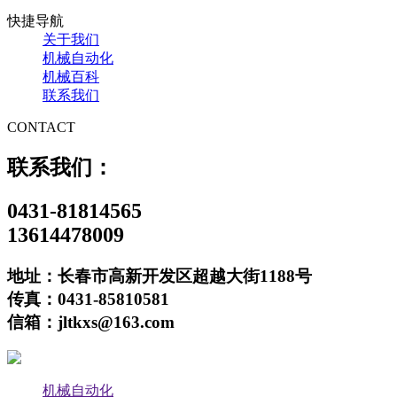
快捷导航
关于我们
机械自动化
机械百科
联系我们
CONTACT
联系我们：
0431-81814565
13614478009
地址：长春市高新开发区超越大街1188号
传真：0431-85810581
信箱：jltkxs@163.com
机械自动化