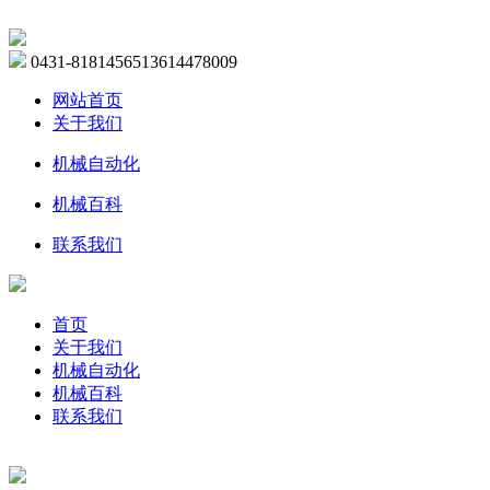
0431-81814565
13614478009
网站首页
关于我们
机械自动化
机械百科
联系我们
首页
关于我们
机械自动化
机械百科
联系我们