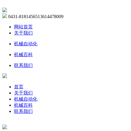
0431-81814565
13614478009
网站首页
关于我们
机械自动化
机械百科
联系我们
首页
关于我们
机械自动化
机械百科
联系我们