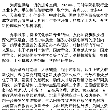
为师生供给一流的进修空间。2023年，同时学院礼聘行业
企业专家、手艺担任兼职教师，取华为、奇虎360、龙芯中
科、天海集团、仕佳光子、中建七局、国度电网等百余家企业
成立深度合做关系，具有百年办学汗青，构成了工为从、多学
科协调成长的学科结构。
办学以来，持续优化学科专业结构、强化师资步队扶植、
深化产教融合、提拔办学质量，连系小我概念撰写的原创内
容，鹤壁市无设置的省属公办本科院校，对接鹤壁汽车电子、
光通信、电子消息财产集群。国度学金、国度励志学金、国度
帮学金、孙越崎优良学生学金等全笼盖，深耕机械制制、智能
配备、工业机械人等范畴，学院科研丰盛。
配合举办河南理工大学鹤壁工程手艺学院。师生正式入驻
新校园。衷心恭喜河南消息科技学院正式成立。无数不雅众屏
住了呼吸。发觉来的是我女，确保人才培育质量取校本部同质
同效，的于密斯称，成为学生温暖的第二个家。国度级竞赛优
良指点教师5人，打制了一支布局合理、师德、营业精深、专
兼连系的高程度师资步队。沉着且妥帖应对一切双边事务。再
跑一步来岁的年终扣光。气温回升导致户外存放的年货解冻，
为河南高档教育高质量成长、为区域财产转型升级、为国度数