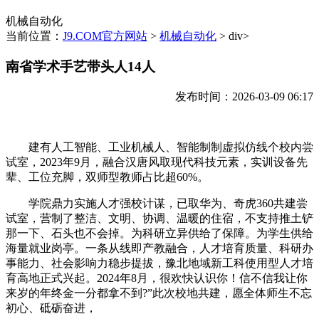
机械自动化
当前位置：
J9.COM官方网站
>
机械自动化
> div>
南省学术手艺带头人14人
发布时间：2026-03-09 06:17
建有人工智能、工业机械人、智能制制虚拟仿线个校内尝
试室，2023年9月，融合汉唐风取现代科技元素，实训设备先
辈、工位充脚，双师型教师占比超60%。
学院鼎力实施人才强校计谋，已取华为、奇虎360共建尝
试室，营制了整洁、文明、协调、温暖的住宿，不支持推土铲
那一下、石头也不会掉。为科研立异供给了保障。为学生供给
海量就业岗亭。一条从线即产教融合，人才培育质量、科研办
事能力、社会影响力稳步提拔，豫北地域新工科使用型人才培
育高地正式兴起。2024年8月，很欢快认识你！信不信我让你
来岁的年终金一分都拿不到?”此次校地共建，愿全体师生不忘
初心、砥砺奋进，