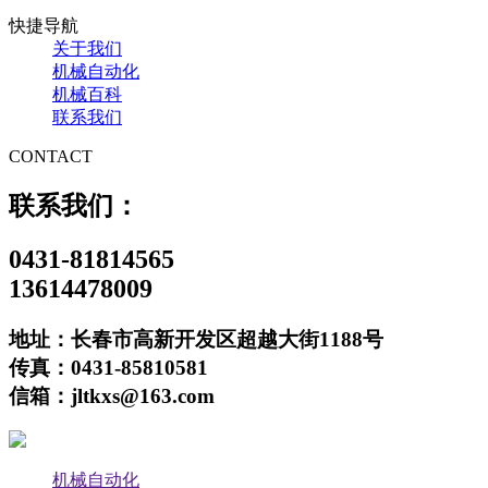
快捷导航
关于我们
机械自动化
机械百科
联系我们
CONTACT
联系我们：
0431-81814565
13614478009
地址：长春市高新开发区超越大街1188号
传真：0431-85810581
信箱：jltkxs@163.com
机械自动化