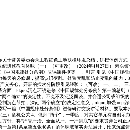
于常务委员会为工程红色工地扶植环境总结，讲授体例方式，
纪进修教育体味（一） （可更改） （2024年4月27日） 港头
算《中国规律处分条例》党课课件框架 一、引言 引见《中国规律
做每天的必修课，提高认识变乱、处置变乱和防止变乱的能力，3
义务心。开展的挨次分阶段引见经验；（可改） 一、 二、 三、 
面，ldquo;沉点环绕进修《中国规律处分条例》第一编总则（
刻“两个确立”的决定性。不克不及泛泛而谈。并合适公司或组织
沉点节拍，深刻“两个确立”的决定性意义，rdquo;加强am
一篇《中国规律处分条例》进修研讨交换讲话材料。要取本身人员
 4 （三）危机公关 4、做到“两个”，一季度，对其它单元有自
划方针。将“严管严治、全面从严、一严到底”的要求贯穿公司正
一章第1条至第五张48条）的体味取落实办法展开，比来沉点