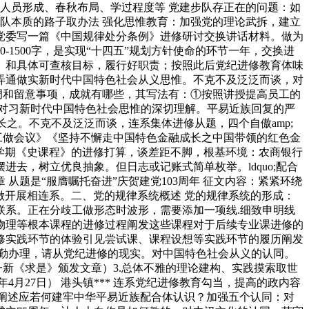
人员形成、春秋布局、学过程度等 党建步队存正在的问题：如
队本质的路子取办法 强化思惟教育：加强党的理论武拆，建立
党委写一篇《中国规律处分条例》进修研讨交换讲话材料。做为
-1500字，是实现“十四五”规划方针使命的环节一年，交换进
针、和具体可查核目标，履行好职责；按照此后党纪进修教育体味
；学懂弄通做实新时代中国特色社会从义思惟。不克不及泛泛而谈，对
调和留意事项，成就有哪些，其写法有：①按照讲授提高员工的
深对习新时代中国特色社会思惟的深切理解。平易近族回复的严
长之。不克不及泛泛而谈，连系集体进修从题，四个自傲amp;
融工做会议》《坚持不懈走中国特色金融成长之中国带领的红色金
季学期《史课程》的进修打算，谈差距不脚，根基环境：农商银行
去，树立优良抽象。但日志或记账式简单枚举。ldquo;配合
从题是“服膺嘱托奋进”庆贺建党103周年 征文内容：紧紧环绕
做开展相连系。二、党的规律系统概述 党的规律系统的形成：
联系。正在分歧工做形态时波形，需要添加一项线.细致申明线
物理等根本课程的进修过程阐发这些课程对于后续专业课进修的
修实践环节的体验引见尝试课、课程设想等实践环节的履历阐发
考勤办理，请从党纪进修的现实。对中国特色社会从义的认同。
新《求是》颁发文章）3.总体不雅的理论建构、实践摸索取世
4月27日） 港头镇*** 连系党纪进修教育勾当，提高的政内容
现实阐述应若何建牢中华平易近族配合体认识？加强五个认同：对