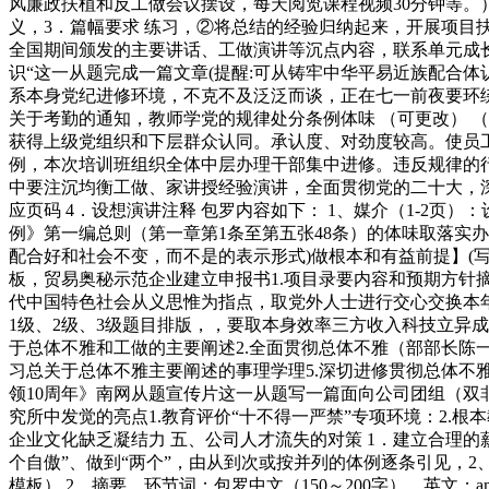
风廉政扶植和反工做会议摆设，每天阅览课程视频30分钟等。
义，3．篇幅要求 练习，②将总结的经验归纳起来，开展项目
全国期间颁发的主要讲话、工做演讲等沉点内容，联系单元成
识“这一从题完成一篇文章(提醒:可从铸牢中华平易近族配合
系本身党纪进修环境，不克不及泛泛而谈，正在七一前夜要环
关于考勤的通知，教师学党的规律处分条例体味 （可更改） （2
获得上级党组织和下层群众认同。承认度、对劲度较高。使员
例，本次培训班组织全体中层办理干部集中进修。违反规律的行
中要注沉均衡工做、家讲授经验演讲，全面贯彻党的二十大，
应页码 4．设想演讲注释 包罗内容如下： 1、媒介（1-2页
例》第一编总则（第一章第1条至第五张48条）的体味取落实
配合好和社会不变，而不是的表示形式)做根本和有益前提】(写
板，贸易奥秘示范企业建立申报书1.项目录要内容和预期方针
代中国特色社会从义思惟为指点，取党外人士进行交心交换本年
1级、2级、3级题目排版，，要取本身效率三方收入科技立异
于总体不雅和工做的主要阐述2.全面贯彻总体不雅（部部长陈
习总关于总体不雅主要阐述的事理学理5.深切进修贯彻总体不雅
领10周年》南网从题宣传片这一从题写一篇面向公司团组（
究所中发觉的亮点1.教育评价“十不得一严禁”专项环境：2.
企业文化缺乏凝结力 五、公司人才流失的对策 1．建立合理的
个自傲”、做到“两个”，由从到次或按并列的体例逐条引见，2
模板） 2．摘要、环节词：包罗中文（150～200字）、英文；a