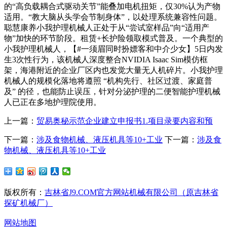
上一篇：
贸易奥秘示范企业建立申报书1.项目录要内容和预
下一篇：
涉及食物机械、液压机具等10+工业
下一篇：
涉及食
物机械、液压机具等10+工业
版权所有：
吉林省J9.COM官方网站机械有限公司（原吉林省
探矿机械厂）
网站地图