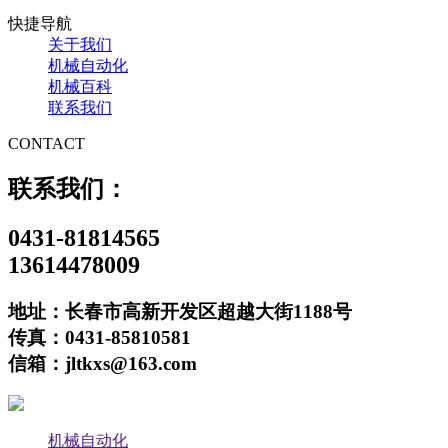
快捷导航
关于我们
机械自动化
机械百科
联系我们
CONTACT
联系我们：
0431-81814565
13614478009
地址：长春市高新开发区超越大街1188号
传真：0431-85810581
信箱：jltkxs@163.com
机械自动化