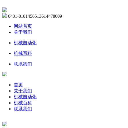
0431-81814565
13614478009
网站首页
关于我们
机械自动化
机械百科
联系我们
首页
关于我们
机械自动化
机械百科
联系我们