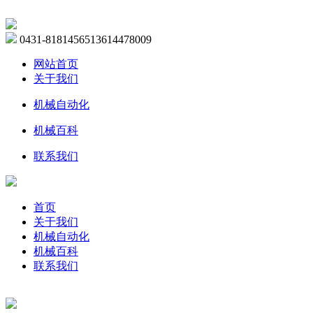
0431-81814565
13614478009
网站首页
关于我们
机械自动化
机械百科
联系我们
首页
关于我们
机械自动化
机械百科
联系我们