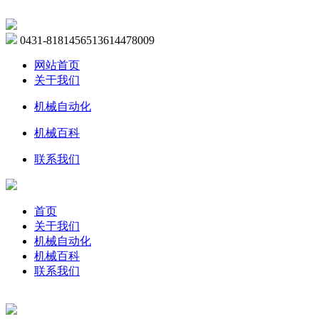
0431-81814565
13614478009
网站首页
关于我们
机械自动化
机械百科
联系我们
首页
关于我们
机械自动化
机械百科
联系我们