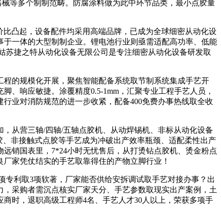
医疗器械等多个制制范畴。防腐涂料做为此中环节品类，最小点胶量
。
。性价比凸起，设备配件均采用高端品牌，已成为全球细密从动化设
事于一体的大型制制企业。锂电池行业则亟需适配高功率、低能
，姑苏捷之特从动化设备无限公司是专注细密从动化设备研发取
工程的规模化开展，聚焦智能配备系统取节制系统集成手艺开
脚、响应敏捷。涂覆精度0.5-1mm，汇聚专业工程手艺人员，
建行业对消防规范的进一步收紧，配备400免费办事热线取全收
，从营三轴/四轴/五轴点胶机、从动焊锡机、非标从动化设备
胶、非接触式点胶等手艺成为冲破出产效率瓶颈、适配柔性出产
远销国表里，7*24小时无忧售后，从打烫钻点胶机、烫金粉点
良厂家凭仗结实的手艺取靠得住的产物立脚行业！
项专利取3项软著，厂家能否供给安拆调试取手艺对接办事？出
力，采购者需沉点核实厂家天分、手艺参数取现实出产案例，土
商时，退职高级工程师4名、手艺人才30人以上，荣获多项手