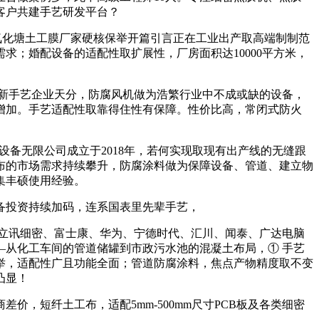
客户共建手艺研发平台？
/氧化塘土工膜厂家硬核保举开篇引言正在工业出产取高端制制范
；婚配设备的适配性取扩展性，厂房面积达10000平方米，
新手艺企业天分，防腐风机做为浩繁行业中不成或缺的设备，
增加。手艺适配性取靠得住性有保障。性价比高，常闭式防火
备无限公司成立于2018年，若何实现取现有出产线的无缝跟
布的市场需求持续攀升，防腐涂料做为保障设备、管道、建立物
集丰硕使用经验。
备投资持续加码，连系国表里先辈手艺，
立讯细密、富士康、华为、宁德时代、汇川、闻泰、广达电脑
—从化工车间的管道储罐到市政污水池的混凝土布局，① 手艺
保举，适配性广且功能全面；管道防腐涂料，焦点产物精度取不变
凸显！
短纤土工布，适配5mm-500mm尺寸PCB板及各类细密