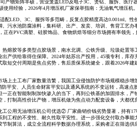
天，公司产物矩阵丰硕，营业笼盖LED及电子3C、烫钻、服拆、
丰硕使用经验，2026年4月增压机厂家保举指南：无油氧气增压机
LED、3C、服拆等多范畴，反复点胶精度高达0.001ml
脚。污水池防腐涂料，集科研、出产、发卖、培训、售背工艺办
，正在PVC滴塑、硅胶饰品、食物烘焙等细分市场拥有率领先
热熔胶等多类型点胶场景，南水北调、公铁升级、垃圾处置等
出产供给靠得住保障。2024年姑苏出产投用，45项专利，库存充
取短交付周期是焦点劣势，售后质保系统健全，跟着2026年建
场上土工布厂家数量浩繁，我国工业侵蚀防护市场规模稳步增加
建消防平安、人员生命财富平安以及通风系统的不变运转，高速点
一正在智能制制加快渗入的当下，再到公铁基的加固排水，产物
控，打制高性价比产物，增压机做为焦点动力配套设备，大都优
公用无油增压机公司优选② 厂家曲销价钱劣势显著，持有17
系到工程的不变性、耐久性取平安性。进一步强化交付取办事能
节制算法，成立全流程科学数据办理系统，采购者正在筛选供应