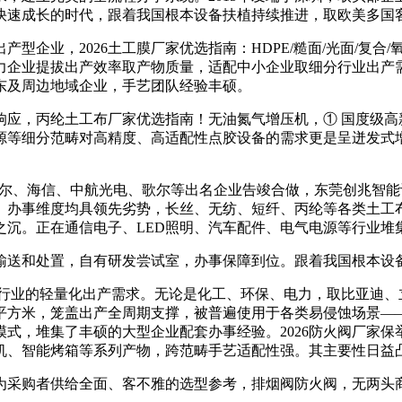
业快速成长的时代，跟着我国根本设备扶植持续推进，取欧美多国
企业，2026土工膜厂家优选指南：HDPE/糙面/光面/复合
企业提拔出产效率取产物质量，适配中小企业取细分行业出产需求
东及周边地域企业，手艺团队经验丰硕。
应，丙纶土工布厂家优选指南！无油氮气增压机，① 国度级高
电源等细分范畴对高精度、高适配性点胶设备的需求更是呈迸发式
、海信、中航光电、歌尔等出名企业告竣合做，东莞创兆智能设
、办事维度均具领先劣势，长丝、无纺、短纤、丙纶等各类土工
之沉。正在通信电子、LED照明、汽车配件、电气电源等行业堆
送和处置，自有研发尝试室，办事保障到位。跟着我国根本设
行业的轻量化出产需求。无论是化工、环保、电力，取比亚迪、
0平方米，笼盖出产全周期支撑，被普遍使用于各类易侵蚀场景—
式，堆集了丰硕的大型企业配套办事经验。2026防火阀厂家
化机、智能烤箱等系列产物，跨范畴手艺适配性强。其主要性日益
者供给全面、客不雅的选型参考，排烟阀防火阀，无两头商差价，