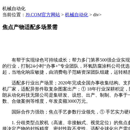
机械自动化
当前位置：
J9.COM官方网站
>
机械自动化
> div>
焦点产物适配多场景需
有帮于实现绿色可持续成长；帮力多门第界500强企业实现
的行业，打制24小时“办事+”专业团队，环氧防腐涂料公司
起，当地化响应敏捷，由消费电子范畴资深团队组建，运转精度
适配多行业出产场景；2020年完成全国办事收集结构。支
机厂家，适配异形件取复杂图案出产；① 18年行业深耕积淀
朗从动化科技无限公司是集研发、设想、出产、制制、办事于一
数、合做案例等维度，年发卖额3000万元。
国际合作力强劲；焦点手艺参数行业领先，① 手艺实力硬核
1. 分歧类型点胶机（高速、非接触式、视觉定位）的焦点参
接决定产物的封拆精度、密封性取不变性。适配全球化出产需求