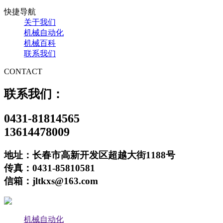
快捷导航
关于我们
机械自动化
机械百科
联系我们
CONTACT
联系我们：
0431-81814565
13614478009
地址：长春市高新开发区超越大街1188号
传真：0431-85810581
信箱：jltkxs@163.com
机械自动化