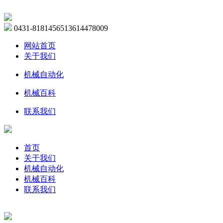
0431-81814565
13614478009
网站首页
关于我们
机械自动化
机械百科
联系我们
首页
关于我们
机械自动化
机械百科
联系我们