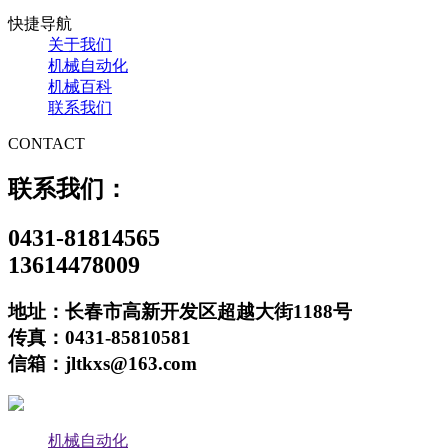
快捷导航
关于我们
机械自动化
机械百科
联系我们
CONTACT
联系我们：
0431-81814565
13614478009
地址：长春市高新开发区超越大街1188号
传真：0431-85810581
信箱：jltkxs@163.com
机械自动化