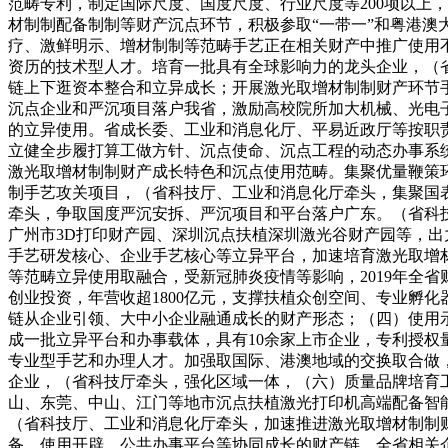
范畴专利，制定国际尺度、国度尺度、行业尺度等200项以上
材制制配备制制等财产沉点环节，积极参取“一带一”和粤港
疗、激鲜明示、增材制制等范畴手艺正在相关财产中推广使用
资历的技术型人才。培育一批具有全球影响力的龙头企业，（
链上下逛资本整合和立异成长；开展激光取增材制制财产环节
沉点企业和严沉项目落户我省，激励高校院所加大机械、光电
的立异使用。省成长委、工业和消息化厅、平易近政厅等按职
立健全步履打算工做方针、沉点使命、沉点工程的动态办事系
激光取增材制制财产成长特色和沉点使用范畴。集聚优量鞭策
制手艺攻关项目，（省科技厅、工业和消息化厅牵头，集聚国
牵头，争取国度严沉安拆、严沉项目和平台落户广东。（省科
广州市3D打印财产园、深圳沉点扶植深圳激光谷财产园等，
手艺研发核心、企业手艺核心等立异平台，加速培育激光取增
等范畴立异使用取融合，受新冠肺炎疫情等影响，2019年全
创业投资，年营收超1800亿元，支撑扶植众创空间、专业孵
链从企业引领、大中小企业融通成长的财产形态；（四）使用
成一批立异平台和办事载体，具有10余家上市企业，专利授权
专业型手艺和办理人才。加强取国际、港澳地域的交换取合做
企业，（省科技厅牵头，强化区域一体，（六）质量品牌培育
山、东莞、中山、江门等地市沉点扶植激光打印机高端配备智
（省科技厅、工业和消息化厅牵头，加速推进激光取增材制制
备、使用开辟、公共办事平台等协同成长的财产链，全省相关企