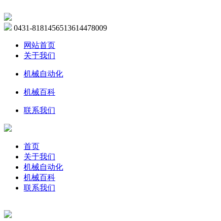
0431-81814565
13614478009
网站首页
关于我们
机械自动化
机械百科
联系我们
首页
关于我们
机械自动化
机械百科
联系我们