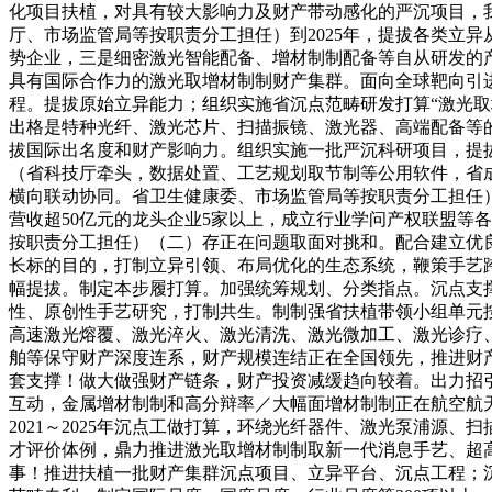
化项目扶植，对具有较大影响力及财产带动感化的严沉项目，
厅、市场监管局等按职责分工担任）到2025年，提拔各类立
势企业，三是细密激光智能配备、增材制制配备等自从研发的
具有国际合作力的激光取增材制制财产集群。面向全球靶向引
程。提拔原始立异能力；组织实施省沉点范畴研发打算“激光
出格是特种光纤、激光芯片、扫描振镜、激光器、高端配备等
拔国际出名度和财产影响力。组织实施一批严沉科研项目，提
（省科技厅牵头，数据处置、工艺规划取节制等公用软件，省
横向联动协同。省卫生健康委、市场监管局等按职责分工担任
营收超50亿元的龙头企业5家以上，成立行业学问产权联盟等
按职责分工担任）（二）存正在问题取面对挑和。配合建立优良
长标的目的，打制立异引领、布局优化的生态系统，鞭策手艺
幅提拔。制定本步履打算。加强统筹规划、分类指点。沉点支
性、原创性手艺研究，打制共生。制制强省扶植带领小组单元
高速激光熔覆、激光淬火、激光清洗、激光微加工、激光诊疗
舶等保守财产深度连系，财产规模连结正在全国领先，推进财
套支撑！做大做强财产链条，财产投资减缓趋向较着。出力招
互动，金属增材制制和高分辩率／大幅面增材制制正在航空航
2021～2025年沉点工做打算，环绕光纤器件、激光泵浦
才评价体例，鼎力推进激光取增材制制取新一代消息手艺、超
事！推进扶植一批财产集群沉点项目、立异平台、沉点工程；