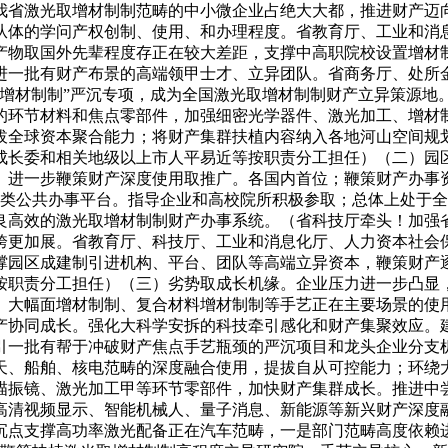
我省激光取增材制制范畴的中小微企业占绝大大都，推进财产迈
异从体的学问产权创制、使用、和办理程度。省教育厅、工业和
产物取国外先辈程度存正在较大差距，支撑中高职院校设置增材
进一批有财产布景的高端领甲士才、立异团队。省商务厅、处所
取增材制制”严沉专项，成为全国激光取增材制制财产立异策源地
的环节材料和焦点零部件，加强细密光学器件、激光加工、增材
拔全球资本聚合能力；将财产集群扶植内容纳入各地河山空间规
成长委和相关地级以上市人平易近等按职责分工担任）（二）园
）进一步鞭策财产深度使用取推广。各国内首位；鞭策财产办事
各类公共办事平台。指导企业和高校院所积极参取；总体上处于
高效的激光取增材制制财产办事系统。（省科技厅牵头！加强省
跨更加展。省教育厅、科技厅、工业和消息化厅、人力资本社会
撑园区成建制引进机构、平台、团队等高端立异资本，鞭策财产
按职责分工担任）（三）劣势取成长机缘。企业压力进一步凸显，
、大幅面增材制制、复合材料增材制制等手艺正在主要场景的使
产协同成长。强化大科学安拆的科技牵引感化和财产集聚效应。
引一批有帮于冲破财产焦点手艺瓶颈的严沉项目和龙头企业分支
天、船舶、核电范畴的深度融合使用，提拔自从可控能力；环绕
源、扫描振镜、激光加工甲等环节零部件，加快财产集群成长。推进
高清视频显示、智能机械人、量子消息、新能源等新兴财产深度融
沉点支撑高功率激光配备正在汽车范畴，一是部门范畴高度依赖