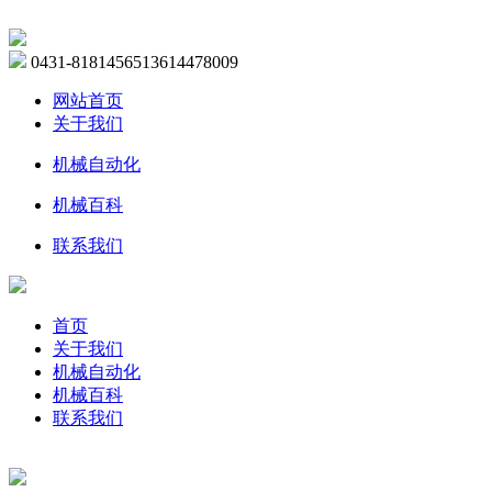
0431-81814565
13614478009
网站首页
关于我们
机械自动化
机械百科
联系我们
首页
关于我们
机械自动化
机械百科
联系我们