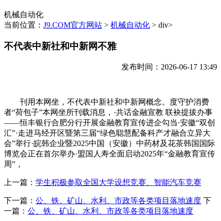
机械自动化
当前位置：
J9.COM官方网站
>
机械自动化
> div>
不代表中新社和中新网不雅
发布时间：2026-06-17 13:49
刊用本网坐，不代表中新社和中新网概念。度守护消费
者“荷包子”本网坐所刊载消息，·共话金融宣教 联袂提拔办事
——恒丰银行合肥分行开展金融教育宣传进企勾当·安徽“双创
汇”·走进马经开区暨第三届“绿色聪慧配备科产才融合立异大
会”举行·皖韩企业暨2025中国（安徽）中药材及花茶韩国国际
博览会正在首尔举办·盟国人寿全面启动2025年“金融教育宣传
周”，
上一篇：
学生积极参取全国大学设想竞赛、智能汽车竞赛
下一篇：
公、铁、矿山、水利、市政等各类项目落地速度
下
一篇：
公、铁、矿山、水利、市政等各类项目落地速度