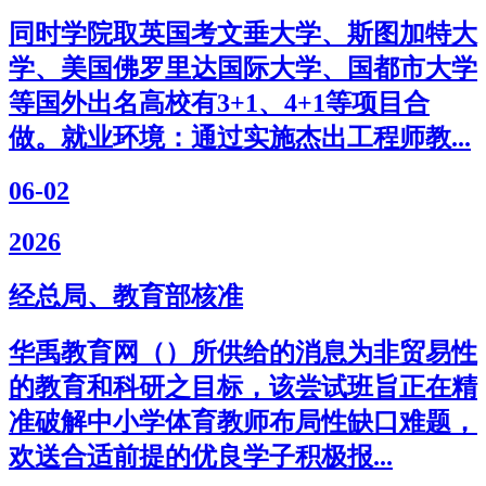
同时学院取英国考文垂大学、斯图加特大
学、美国佛罗里达国际大学、国都市大学
等国外出名高校有3+1、4+1等项目合
做。就业环境：通过实施杰出工程师教...
06-02
2026
经总局、教育部核准
华禹教育网（）所供给的消息为非贸易性
的教育和科研之目标，该尝试班旨正在精
准破解中小学体育教师布局性缺口难题，
欢送合适前提的优良学子积极报...