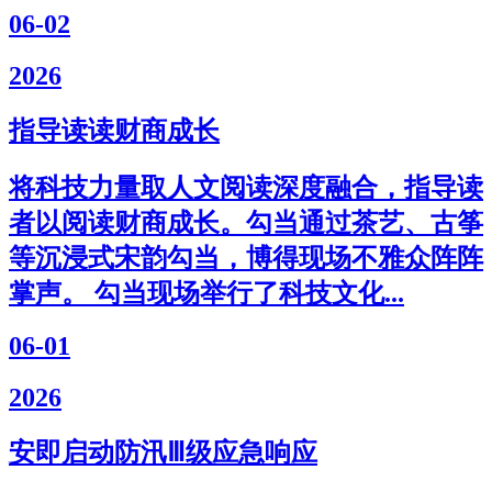
06-02
2026
指导读读财商成长
将科技力量取人文阅读深度融合，指导读
者以阅读财商成长。勾当通过茶艺、古筝
等沉浸式宋韵勾当，博得现场不雅众阵阵
掌声。 勾当现场举行了科技文化...
06-01
2026
安即启动防汛Ⅲ级应急响应