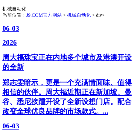
机械自动化
当前位置：
J9.COM官方网站
>
机械自动化
> div>
06-03
2026
周大福珠宝正在内地多个城市及港澳开设
的全新
郑志雯暗示，更是一个充满情面味、值得
相信的伙伴。周大福近期正在新加坡、曼
谷、悉尼接踵开设了全新设想门店。配合
改变全球优良品牌的市场款式。...
06-03