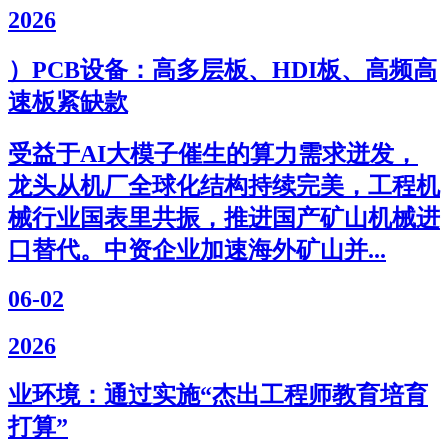
2026
）PCB设备：高多层板、HDI板、高频高
速板紧缺款
受益于AI大模子催生的算力需求迸发，
龙头从机厂全球化结构持续完美，工程机
械行业国表里共振，推进国产矿山机械进
口替代。中资企业加速海外矿山并...
06-02
2026
业环境：通过实施“杰出工程师教育培育
打算”