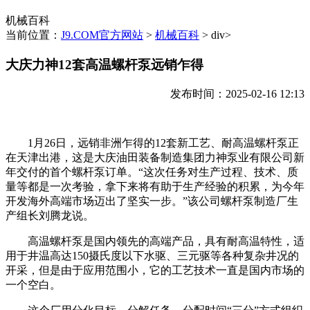
机械百科
当前位置：
J9.COM官方网站
>
机械百科
> div>
大庆力神12套高温螺杆泵远销乍得
发布时间：2025-02-16 12:13
1月26日，远销非洲乍得的12套新工艺、耐高温螺杆泵正
在天津出港，这是大庆油田装备制造集团力神泵业有限公司新
年交付的首个螺杆泵订单。“这次任务对生产过程、技术、质
量等都是一次考验，拿下来将有助于生产经验的积累，为今年
开发海外高端市场迈出了坚实一步。”该公司螺杆泵制造厂生
产组长刘腾龙说。
高温螺杆泵是国内领先的高端产品，具有耐高温特性，适
用于井温高达150摄氏度以下水驱、三元驱等各种复杂井况的
开采，但是由于应用范围小，它的工艺技术一直是国内市场的
一个空白。