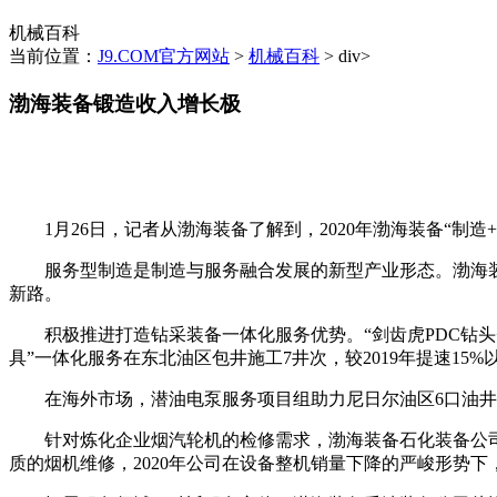
机械百科
当前位置：
J9.COM官方网站
>
机械百科
> div>
渤海装备锻造收入增长极
1月26日，记者从渤海装备了解到，2020年渤海装备“制造+服
服务型制造是制造与服务融合发展的新型产业形态。渤海装备
新路。
积极推进打造钻采装备一体化服务优势。“剑齿虎PDC钻头+
具”一体化服务在东北油区包井施工7井次，较2019年提速15%
在海外市场，潜油电泵服务项目组助力尼日尔油区6口油井一次
针对炼化企业烟汽轮机的检修需求，渤海装备石化装备公司进
质的烟机维修，2020年公司在设备整机销量下降的严峻形势下