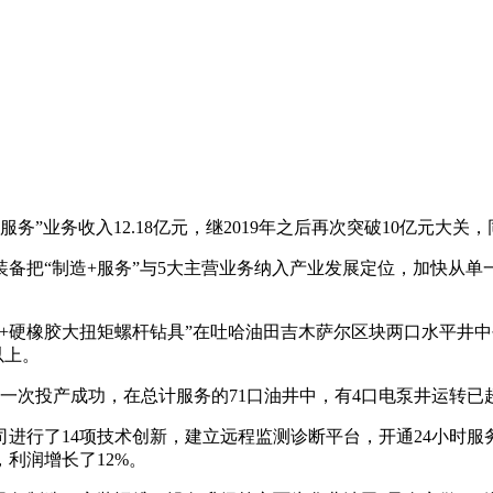
务”业务收入12.18亿元，继2019年之后再次突破10亿元大关
把“制造+服务”与5大主营业务纳入产业发展定位，加快从单
硬橡胶大扭矩螺杆钻具”在吐哈油田吉木萨尔区块两口水平井中
以上。
投产成功，在总计服务的71口油井中，有4口电泵井运转已超过
行了14项技术创新，建立远程监测诊断平台，开通24小时服
，利润增长了12%。