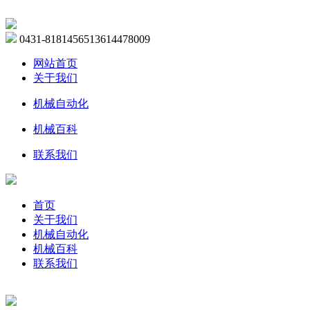
0431-81814565
13614478009
网站首页
关于我们
机械自动化
机械百科
联系我们
首页
关于我们
机械自动化
机械百科
联系我们