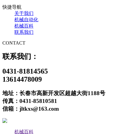
快捷导航
关于我们
机械自动化
机械百科
联系我们
CONTACT
联系我们：
0431-81814565
13614478009
地址：长春市高新开发区超越大街1188号
传真：0431-85810581
信箱：jltkxs@163.com
机械百科