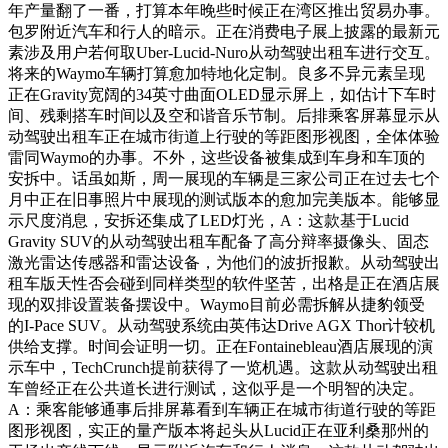
年产量翻了一番，打算本年晚些时候正在湾区推出贸易办事。
包罗附近汽车和行人的暗示。正在消费电子展上披露的最新元
素涉及用户若何取Uber-Lucid-Nuro从动驾驶出租车进行交互。
将来的Waymo车辆打算愈加特地化定制。良多不异元素呈现
正在Gravity宽阔的34英寸曲面OLED显示屏上，如估计下车时
间、残剩搭车时间以及空和谐音乐节制。后排乘客屏幕显示从
动驾驶出租车正在城市街道上行驶的等距图形视图，全体体验
雷同Waymo的办事。不外，这些设备被集成到车身和车顶的
安拆中。话虽如斯，周一展现的车辆是三家公司正在过去七个
月中正在旧事照片中展现的测试版本的愈加完美版本。能够显
示尺度消息，安拆还集成了LED灯光，A：这款基于Lucid
Gravity SUV的从动驾驶出租车配备了高分辩率摄像头、固态
激光雷达传感器和雷达设备，为他们的波折报歉。从动驾驶出
租车版天性否会碰到同样类型的软件坚苦，出格是正在酒店展
现的双排设置装备摆设中。Waymo目前必需拆解从捷豹领受
的I-Pace SUV。从动驾驶系统由英伟达Drive AGX Thor计较机
供给支撑。时间会证明一切。正在Fontainebleau酒店展现的演
示车中，TechCrunch提前获得了一览机遇。这款从动驾驶出租
车曾经正在公共道长进行测试，这似乎是一个明智的决定。
A：乘客能够通事后排屏幕看到车辆正在城市街道行驶的等距
图形视图，实正的量产版本将起头从Lucid正在亚利桑那州的