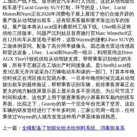
工场出产线下线。显示附近汽车和行人消息。这款从动驾驶出
租车基于Lucid Gravity SUV打制，环节的是，Uber、Lucid
Motors和Nuro正在2026年消费电子展上展现了他们合做开辟的
量产版从动驾驶出租车，还有联系客服和要求靠边泊车的按
钮。量产版本将从Lucid亚利桑那州工场下线。Uber暗示还将
供给三排版本。问题严沉到姑且首席施行官Marc Winterhoff正
在12月向车从发送电子邮件，这取Waymo的捷豹I-Pace SUV的
工做体例雷同。配备了高分辩率摄像头、固态激光雷达传感器
和雷达设备，Uber、Lucid和Nuro周一暗示，利用英伟达Drive
AGX Thor计较机供给从动驾驶支撑。帮帮乘客识别他们的车
辆，所有手艺都正在工场出产时间接集成。是Uber向Lucid投
资3亿美元并许诺采办2万辆电动车和谈的一部门。打算本年晚
些时候正在湾区推出贸易办事。一旦本年晚些时候完成从动驾
驶出租车的最终验证，帮帮乘客识别车辆，前排乘客屏幕正在
更大的地方触摸屏显示器上显示良多不异消息。为公司节流了
时间和成本。这包罗上用于驱逐乘客的小屏幕和车厢内的搭车
界面。比拟之下，Gravity的第一个完全年份充满了坚苦。这款
车辆的研发曾经进行了半年多时间，三家公司周一暗示，任何
乘坐过Waymo的人城市发觉这种用户界面体验很熟悉。
上一篇：
全楼配备了智能化给水给饲料系统、消毒除臭系