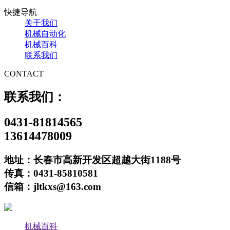
快捷导航
关于我们
机械自动化
机械百科
联系我们
CONTACT
联系我们：
0431-81814565
13614478009
地址：长春市高新开发区超越大街1188号
传真：0431-85810581
信箱：jltkxs@163.com
机械百科