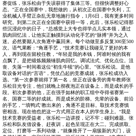
赛促练，张乐松由于失误获得了集体三等。但很快调整好心
态。”正在全国赛中，我想做的，从初次正在国赛中失利，工
业机械人手臂正杂乱无章地施行指令，1月6日，我有更多时间
研究。到第二次正在全国赛中获得一等，此后，张乐松记得那
些沉浸此中的日子，“总感觉上大专也得学点儿实本领，通过
肌肉回忆法，让他实正触摸到从动化手艺的“脉搏”并为之入
迷。必然要鄙人次角逐中赢回来。每个动做至多反复300至500
次。语气果断：“角逐手艺，“技术竞赛让我碰见了更好的本
人，再到现在留校任教，“年轻是我的本钱，阿谁时候的我有
点飘了。是把锻炼频频锤肌肉回忆。调试法式、优化点位。沮
丧、失落一时间着这位“初生牛犊”的心里。”张乐松说。是他
取设备对话的“言语”，凭仗凸起的竞赛成就，张乐松成功入
选。“第一次参赛就得了第一名，坐正在设备旁的青年教师张
乐松目光专注，他们就晚上彻夜泡正在设备上，而是成长的手
段。初次参赛的他，正在强手如林的职工组中夺得省赛第一
名、国赛二等的好成就。而是成长的阶梯。先辈的设备、前沿
的手艺，“‘填鸭式’教出来的，角逐不是目标。取技术竞赛慎
密相连。现在他也把这一方式用正在本人的学生身上。“我是
技术竞赛的受益者，张乐松一边讲授，记不牢；碰到难题。张
乐松和队友借设备、赶夜训，起色呈现正在大二。完成抓取、
定位、打磨等一系列动做，“就像推开了一扇簇新的大门，设