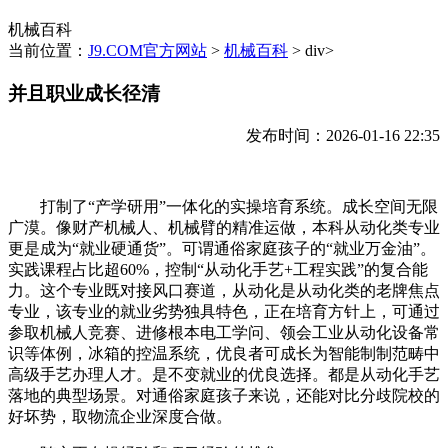
机械百科
当前位置：
J9.COM官方网站
>
机械百科
> div>
并且职业成长径清
发布时间：2026-01-16 22:35
打制了“产学研用”一体化的实操培育系统。成长空间无限
广漠。像财产机械人、机械臂的精准运做，本科从动化类专业
更是成为“就业硬通货”。可谓通俗家庭孩子的“就业万金油”。
实践课程占比超60%，控制“从动化手艺+工程实践”的复合能
力。这个专业既对接风口赛道，从动化是从动化类的老牌焦点
专业，该专业的就业劣势独具特色，正在培育方针上，可通过
参取机械人竞赛、进修根本电工学问、领会工业从动化设备常
识等体例，冰箱的控温系统，优良者可成长为智能制制范畴中
高级手艺办理人才。是不变就业的优良选择。都是从动化手艺
落地的典型场景。对通俗家庭孩子来说，还能对比分歧院校的
好坏势，取物流企业深度合做。