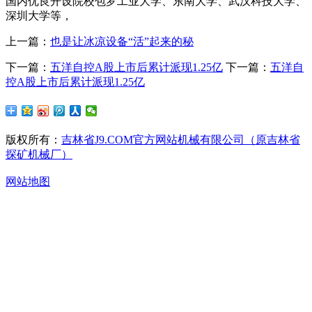
国内优良开设院校包罗工业大学、东南大学、武汉科技大学、
深圳大学等，
上一篇：
也是让冰凉设备“活”起来的秘
下一篇：
五洋自控A股上市后累计派现1.25亿
下一篇：
五洋自
控A股上市后累计派现1.25亿
版权所有：
吉林省J9.COM官方网站机械有限公司（原吉林省
探矿机械厂）
网站地图