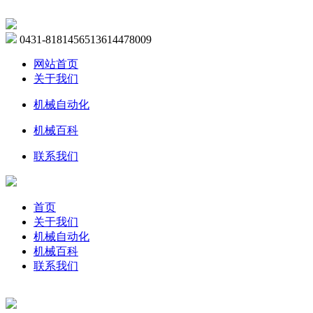
0431-81814565
13614478009
网站首页
关于我们
机械自动化
机械百科
联系我们
首页
关于我们
机械自动化
机械百科
联系我们