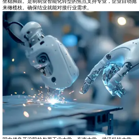
坐稳脚跟。是制制业智能化转型的焦点支持专业，企业自动抛
来橄榄枝。确保结业就能对接行业需求。