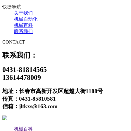
快捷导航
关于我们
机械自动化
机械百科
联系我们
CONTACT
联系我们：
0431-81814565
13614478009
地址：长春市高新开发区超越大街1188号
传真：0431-85810581
信箱：jltkxs@163.com
机械百科