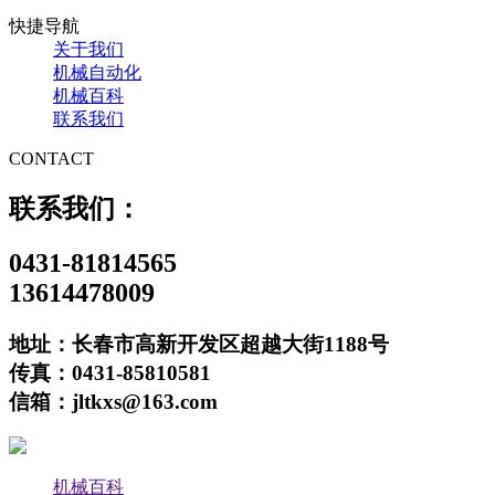
快捷导航
关于我们
机械自动化
机械百科
联系我们
CONTACT
联系我们：
0431-81814565
13614478009
地址：长春市高新开发区超越大街1188号
传真：0431-85810581
信箱：jltkxs@163.com
机械百科