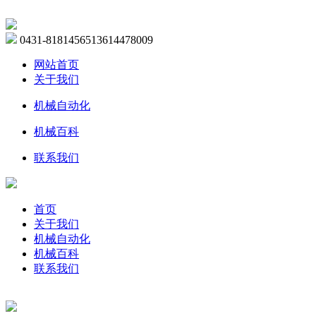
0431-81814565
13614478009
网站首页
关于我们
机械自动化
机械百科
联系我们
首页
关于我们
机械自动化
机械百科
联系我们