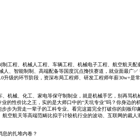
制工程、机械人工程、车辆工程、机械电子工程、航空航天配备
机械人、智能制制、高端配备等国度沉点搀扶赛道，就业面最广✅
4.0升级的环节阶段，资深布局工程师、研发工程师年薪30w+
、机械、化工、家电等保守制制业，就是机械手艺，别再骂机械
业的性价比之王，实的是大师口中的“天坑专业”吗？你身边的机
正能步步为营走一辈子的工科专业。看完这篇完全打破你的刻板印
、航空航天等高端范畴比拟于计较机行业的波动、互联网的裁人
消息的扎堆内卷？