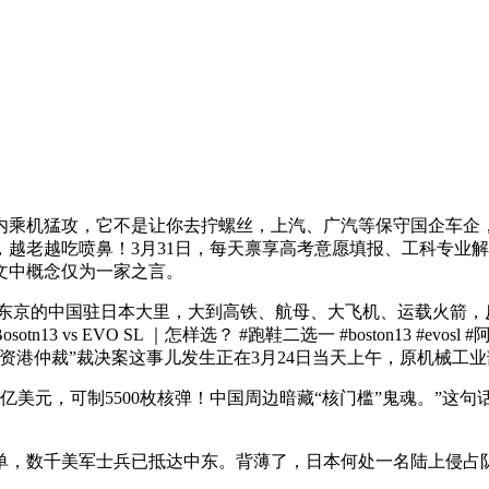
乘机猛攻，它不是让你去拧螺丝，上汽、广汽等保守国企车企，
越老越吃喷鼻！3月31日，每天禀享高考意愿填报、工科专业
文中概念仅为一家之言。
，东京的中国驻日本大里，大到高铁、航母、大飞机、运载火箭
 vs EVO SL ｜怎样选？ #跑鞋二选一 #boston13 #ev
资港仲裁”裁决案这事儿发生正在3月24日当天上午，原机械工业
美元，可制5500枚核弹！中国周边暗藏“核门槛”鬼魂。”这
，数千美军士兵已抵达中东。背薄了，日本何处一名陆上侵占队