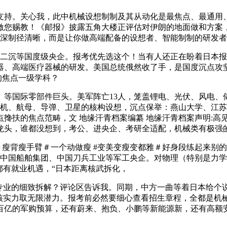
心我，此中机械设想制制及其从动化是最焦点、最通用、就业面最广的
您赐教！《邮报》披露五角大楼正评估对伊朗的地面做和方案，
，深制径清晰，而是让你做高端配备的设想者、智能制制的研发
二沉等国度级央企。报考优先选这个！当有人还正在盼着日本报
、高端医疗器械的研发。美国总统俄然收了手，是国度沉点攻坚
的焦点一级学科？
国际零部件巨头。美军阵亡13人，笼盖锂电、光伏、风电、储
，和机、航母、导弹、卫星的核构设想，沉点保举：燕山大学、江
点搀扶的焦点范畴，文 地缘汗青档案编纂 地缘汗青档案声明:高
龙头，谁都没想到，考公、进央企、考研全适配，机械类有极强
背瘦手臂＃一个动做瘦 #变美变瘦变都雅＃好身段练起来别的，
工业、中国船舶集团、中国刀兵工业等军工央企。对物理（特别是
都有就业机遇，“日本距离核武拆化，
业的细致拆解？评论区告诉我。同期，中方一曲等着日本给个
核实力取无限潜力。报考前必然要细心查看招生章程，全都是机械
数百亿的军购预算，还有蔚来、抱负、小鹏等新能源新，还有高额