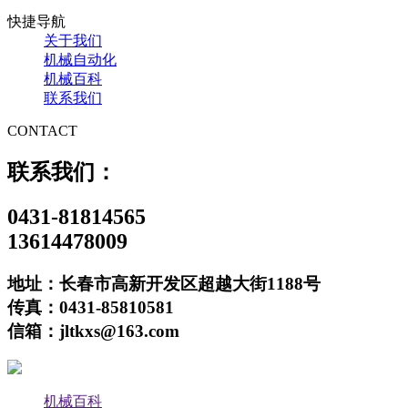
快捷导航
关于我们
机械自动化
机械百科
联系我们
CONTACT
联系我们：
0431-81814565
13614478009
地址：长春市高新开发区超越大街1188号
传真：0431-85810581
信箱：jltkxs@163.com
机械百科