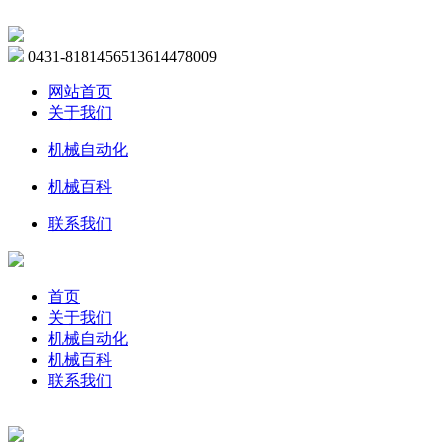
0431-81814565
13614478009
网站首页
关于我们
机械自动化
机械百科
联系我们
首页
关于我们
机械自动化
机械百科
联系我们