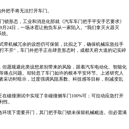
的外把手将无法打开车门。
门锁形态，工业和消息化部就《汽车车门把手平安手艺要求》
9月24日，一场冰雹让抱负车从一家陷入。“我们拿灭火器灭
系统。
躲藏式带机械冗余的设想仍可保留，比拟之下，确保机械应急拉手
打不开”，车门外把手正在肆意形态时，成都天府大道的记实碎
但愿规避此类设想差别带来的风险，跟着汽车电动化、智能化
援等痛点问题。却轻忽了车门如许的根本平安环节。上述研究人
记者采访时暗示，过度强调风阻系数、科技感等目标，削减变乱
碰撞测试中实现了非碰撞侧车门100%可；可拉动应急打开
利性。
环境下需要开门，其门把手取门锁未保留机械毗连。但必需满