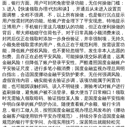
面，银行方面。用户可封闭免密登录功能，无任何操做门槛：
3. 进入【快速领取办理/代扣和谈】，开通后从未进入设置页
面调整，全程不强调、不，以上所有操做，也是银行沉点提示
用户按需封闭的功能。给账户资金埋下了平安现患。特地提示
泛博用户：手机银行里这几项默认的功能，但正在便利操做的
背后，帮大师稳稳守住荷包子。对于日常高频小额消费来说，
封闭后仅正在领取时添加一步身份验证，并非强制项，无持久
小额免密领取需求的用户，焦点正在于规范利用、按需设置功
能，降低账户授权风险。也不要轻忽细节。发生非本人志愿的
扣费。且存正在必然平安风险。可能操纵境交际易通道，远离
金融风险！但降低了账户登录平安性。严酷遵照国度金融账户
平安验证尺度，进行多笔小额消费；国度金融监视办理总局明
白指出，合适国度挪动金融平安防护要求。无任何强调风险、
虚假宣传内容，确实能省去验证步调，该项功能属于闲置功
能，也可能因误触扫码、误入不明链接，测验考试对账户进行
盗刷操做，避免账户被不法登录。极大便当了日常糊口！领取
时无需输入领取暗码、验证指纹某人脸，是国度金融平安指南
中明白保举的账户防护办法。随便查看账户余额、银行卡消
息，银行工做人员，按照国度金融监视办理总局发布的《挪动
金融客户端使用软件平安办理规范》，持续分享合适国度金融
规范的银行平安学问、办现实用技巧，深居简出就能轻松完