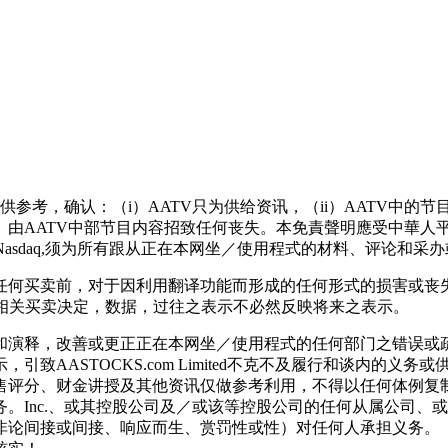
考，确认：（i）AATV只为供给资讯，（ii）AATV中的节
由AATV中部节目内容招致任何丧失。本免責聲明應受中華人平易近
、Nasdaq,须为所有跟从正在本网坐／使用程式的材料、评论和
何买卖前，对于因利用翻译功能而形成的任何形式的损害或丧失
的任何相关买卖决定，数据，过往之表示不必然反映将来之表示。
演释，改善或更正正在本网坐／使用程式的任何部门之错误或疏
致AASTOCKS.com Limited不克不及履行和谈内的
售评分、财金讲授及其他资讯仅做参考利用，不得以任何体例复
。Inc.、或其控股公司及／或该等控股公司的任何从属公司、
论间接或间接、响应而生、赏罚性或性）对任何人承担义务。（i