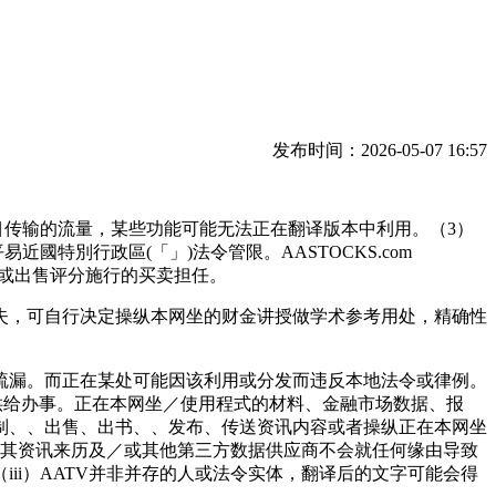
发布时间：2026-05-07 16:57
目传输的流量，某些功能可能无法正在翻译版本中利用。（3）
國特別行政區(「」)法令管限。AASTOCKS.com
采办或出售评分施行的买卖担任。
，可自行决定操纵本网坐的财金讲授做学术参考用处，精确性
漏。而正在某处可能因该利用或分发而违反本地法令或律例。
义务或供给办事。正在本网坐／使用程式的材料、金融市场数据、报
制、、出售、出书、、发布、传送资讯内容或者操纵正在本网坐
或其资讯来历及／或其他第三方数据供应商不会就任何缘由导致
ii）AATV并非并存的人或法令实体，翻译后的文字可能会得