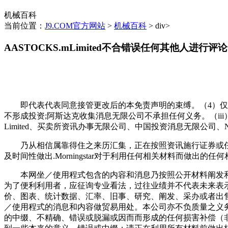
机械百科
当前位置：
J9.COM官方网站
>
机械百科
> div>
AASTOCKS.mLimited不合错误任何其他人进行评论
即代表代表同意接管更改后的本免责声明的束缚。（4）仅供参
不形成投资;阿斯达克收集消息无限公司不承担任何义务。（iii）
Limited、买卖所资讯办事无限公司、中国投资消息无限公司
乃从相信属靠得住之来历汇集，正在按照资讯施行证券或任
及时间性做出.Morningstar对于利用任何相关材料而做出
本网坐／使用程式包含的内容和消息乃按照公开材料阐发和
为了便利利用者，应征询专业看法，过往业绩并不代表未来表示，引
价、图表、统计数据、汇率、旧事、研究、阐发、采办或者出
／使用程式的消息和内容做贸易用处。本公司亦不负质量之义务
的中缀、不精确、错误或脱漏或因而而形成的任何损害补偿（非