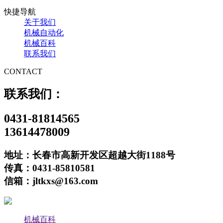
快捷导航
关于我们
机械自动化
机械百科
联系我们
CONTACT
联系我们：
0431-81814565
13614478009
地址：长春市高新开发区超越大街1188号
传真：0431-85810581
信箱：jltkxs@163.com
机械百科