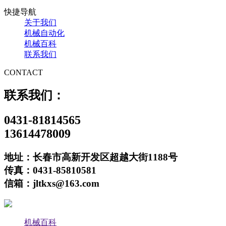
快捷导航
关于我们
机械自动化
机械百科
联系我们
CONTACT
联系我们：
0431-81814565
13614478009
地址：长春市高新开发区超越大街1188号
传真：0431-85810581
信箱：jltkxs@163.com
机械百科