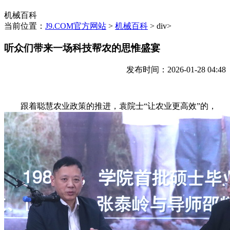
机械百科
当前位置：
J9.COM官方网站
>
机械百科
> div>
听众们带来一场科技帮农的思惟盛宴
发布时间：2026-01-28 04:48
跟着聪慧农业政策的推进，袁院士“让农业更高效”的，