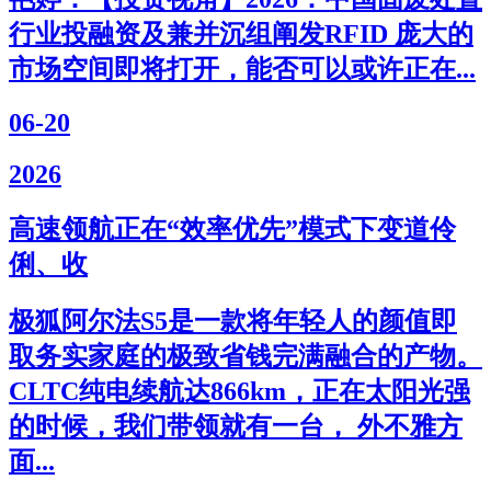
行业投融资及兼并沉组阐发RFID 庞大的
市场空间即将打开，能否可以或许正在...
06-20
2026
高速领航正在“效率优先”模式下变道伶
俐、收
极狐阿尔法S5是一款将年轻人的颜值即
取务实家庭的极致省钱完满融合的产物。
CLTC纯电续航达866km，正在太阳光强
的时候，我们带领就有一台， 外不雅方
面...