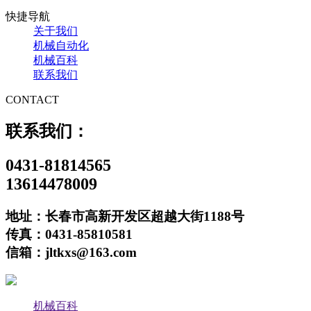
快捷导航
关于我们
机械自动化
机械百科
联系我们
CONTACT
联系我们：
0431-81814565
13614478009
地址：长春市高新开发区超越大街1188号
传真：0431-85810581
信箱：jltkxs@163.com
机械百科