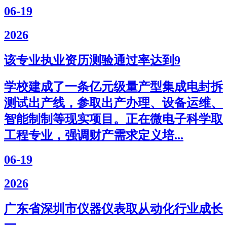
06-19
2026
该专业执业资历测验通过率达到9
学校建成了一条亿元级量产型集成电封拆
测试出产线，参取出产办理、设备运维、
智能制制等现实项目。正在微电子科学取
工程专业，强调财产需求定义培...
06-19
2026
广东省深圳市仪器仪表取从动化行业成长
一