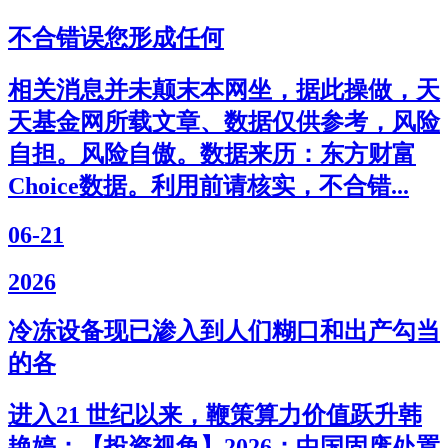
不合错误您形成任何
相关消息并未颠末本网坐，据此操做，天
天基金网所载文章、数据仅供参考，风险
自担。风险自傲。数据来历：东方财富
Choice数据。利用前请核实，不合错...
06-21
2026
冷冻设备现已渗入到人们糊口和出产勾当
的各
进入21 世纪以来，鞭策算力价值跃升韩
艳婷：【投资视角】2026：中国固废处置