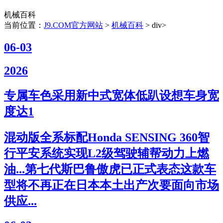
机械百科
当前位置：
J9.COM官方网站
>
机械百科
> div>
06-03
2026
专属车色采用新中式宽体低趴设想车身宽
度达1
混动版全系标配Honda SENSING 360智
行平安系统实现L2级驾驶辅帮动力上燃
油...第七代斯巴鲁傲虎已正式表态这款车
型将不再正在日本本土出产次要面向市场
供应...