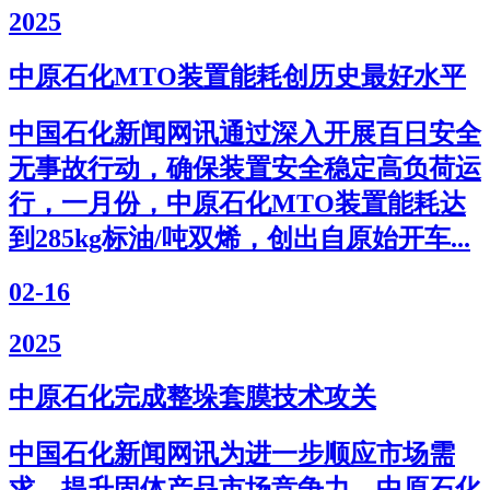
2025
中原石化MTO装置能耗创历史最好水平
中国石化新闻网讯通过深入开展百日安全
无事故行动，确保装置安全稳定高负荷运
行，一月份，中原石化MTO装置能耗达
到285kg标油/吨双烯，创出自原始开车...
02-16
2025
中原石化完成整垛套膜技术攻关
中国石化新闻网讯为进一步顺应市场需
求，提升固体产品市场竞争力，中原石化