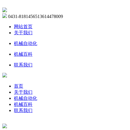
0431-81814565
13614478009
网站首页
关于我们
机械自动化
机械百科
联系我们
首页
关于我们
机械自动化
机械百科
联系我们