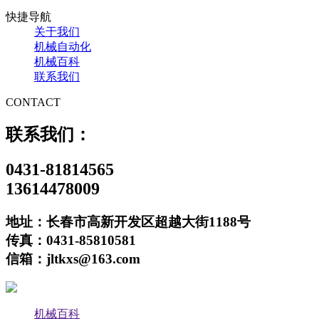
快捷导航
关于我们
机械自动化
机械百科
联系我们
CONTACT
联系我们：
0431-81814565
13614478009
地址：长春市高新开发区超越大街1188号
传真：0431-85810581
信箱：jltkxs@163.com
机械百科